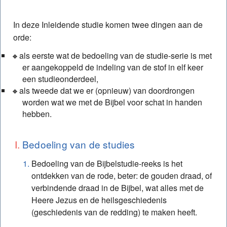
Studie – Gouden draad: Inleidende studie
In deze Inleidende studie komen twee dingen aan de
Studie – Gouden draad: 1. Godsplan m.b.t. de
orde:
geschiedenis
als eerste wat de bedoeling van de studie-serie is met
Studie – Gouden draad: 2. Hoe het Oude
er aangekoppeld de indeling van de stof in elf keer
Testament naar Christus wijst – A
een studieonderdeel,
Studie – Gouden draad: 3. Hoe het Oude
als tweede dat we er (opnieuw) van doordrongen
worden wat we met de Bijbel voor schat in handen
Testament naar Christus wijst – B
hebben.
Studie – Gouden draad: 4. Christus de
(Be)Middelaar (Mediator)
Bedoeling van de studies
Studie – Gouden draad: 5. De lijn van het heil in
Bedoeling van de Bijbelstudie-reeks is het
het Nieuwe Testament – A
ontdekken van de rode, beter: de gouden draad, of
Studie – Gouden draad: 6. De lijn van het heil in
verbindende draad in de Bijbel, wat alles met de
het Nieuwe Testament – B
Heere Jezus en de heilsgeschiedenis
(geschiedenis van de redding) te maken heeft.
Studie – Gouden draad: 7. Onze reactie op