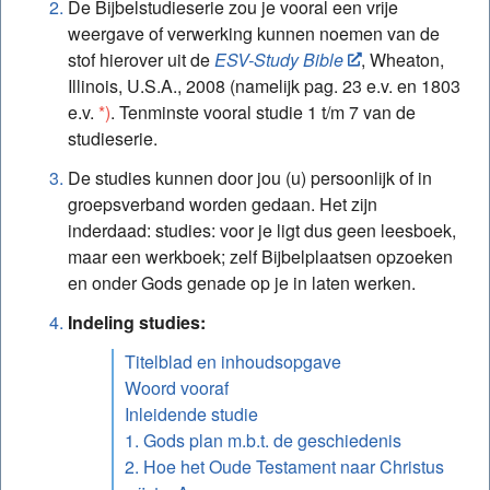
boodschap Gouden draad-studies
De Bijbelstudieserie zou je vooral een vrije
weergave of verwerking kunnen noemen van de
Studie – Gouden draad: 8. Oud-testamentische
stof hierover uit de
ESV-Study Bible
, Wheaton,
voorschriften en toepassing nu
Illinois, U.S.A., 2008 (namelijk pag. 23 e.v. en 1803
Studie – Gouden draad: 9. De lijn van het heil in
e.v.
*)
. Tenminste vooral studie 1 t/m 7 van de
Genesis (1e aanvulling)
studieserie.
Studie – Gouden draad: 10. Loflied op de
De studies kunnen door jou (u) persoonlijk of in
groepsverband worden gedaan. Het zijn
heerlijkheid van Sion – Psalm 87 (2e aanvulling)
inderdaad: studies: voor je ligt dus geen leesboek,
Studie – Gouden draad: 11. Tekenen van Gods
maar een werkboek; zelf Bijbelplaatsen opzoeken
Koninkrijk vanuit Lukas 17:11-19 (3e aanvulling)
en onder Gods genade op je in laten werken.
Indeling studies:
Titelblad en inhoudsopgave
Woord vooraf
Inleidende studie
1. Gods plan m.b.t. de geschiedenis
2. Hoe het Oude Testament naar Christus