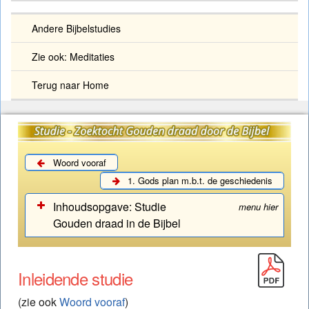
Andere Bijbelstudies
Zie ook: Meditaties
Terug naar Home
Woord vooraf
1. Gods plan m.b.t. de geschiedenis
Inhoudsopgave:
Studie
menu hier
Gouden draad in de Bijbel
Zoektocht Gouden draad door de Bijbel (Studie)
Inleidende studie
Studie – Gouden draad: Woord vooraf
(zie ook
Woord vooraf
)