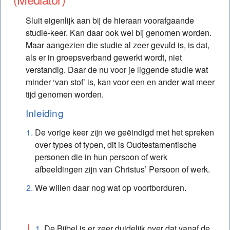
Studie – Gouden draad: Inleidende studie
Sluit eigenlijk aan bij de hieraan voorafgaande
Studie – Gouden draad: 1. Godsplan m.b.t. de
studie-keer. Kan daar ook wel bij genomen worden.
geschiedenis
Maar aangezien die studie al zeer gevuld is, is dat,
als er in groepsverband gewerkt wordt, niet
Studie – Gouden draad: 2. Hoe het Oude
verstandig. Daar de nu voor je liggende studie wat
Testament naar Christus wijst – A
minder ‘van stof’ is, kan voor een en ander wat meer
Studie – Gouden draad: 3. Hoe het Oude
tijd genomen worden.
Testament naar Christus wijst – B
Inleiding
Studie – Gouden draad: 4. Christus de
De vorige keer zijn we geëindigd met het spreken
(Be)Middelaar (Mediator)
over types of typen, dit is Oudtestamentische
Studie – Gouden draad: 5. De lijn van het heil in
personen die in hun persoon of werk
het Nieuwe Testament – A
afbeeldingen zijn van Christus’ Persoon of werk.
Studie – Gouden draad: 6. De lijn van het heil in
We willen daar nog wat op voortborduren.
het Nieuwe Testament – B
Studie – Gouden draad: 7. Onze reactie op
De Bijbel is er zeer duidelijk over dat vanaf de