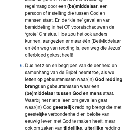
regelmatig door een
(be)middelaar
, een
persoon of instelling die tussen God en
mensen staat. En de ‘kleine’ gevallen van
bemiddeling in het OT voorafschaduwen de
‘grote’ Christus. Hoe zou het ook anders
kunnen, aangezien er maar één (Be)Middelaar
en één weg van redding is, een weg die Jezus’
offerbloed gekost heeft!
Dus het zien en begrijpen van de eenheid en
samenhang van de Bijbel neemt toe, als we
letten op gebeurtenissen waar(in)
God redding
brengt
en gebeurtenissen waar een
(be)middelaar tussen God en mens
staat.
Waarbij het niet alleen om gevallen gaat
waar(in) God
geestelijk
redding brengt die met
geestelijke verbondenheid en belofte van
eeuwig leven met God te maken heeft, maar
ook om zaken van
tijdelijke
,
uiterlijke
redding