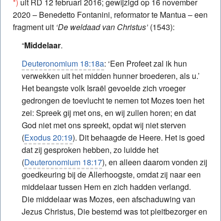
*)
uit RD 12 februari 2016; gewijzigd op 16 november
2020 – Benedetto Fontanini, reformator te Mantua – een
fragment uit
‘De weldaad van Christus’
(1543):
“
Middelaar
.
Deuteronomium 18:18a
: ‘Een Profeet zal ik hun
verwekken uit het midden hunner broederen, als u.’
Het beangste volk Israël gevoelde zich vroeger
gedrongen de toevlucht te nemen tot Mozes toen het
zei: Spreek gij met ons, en wij zullen horen; en dat
God niet met ons spreekt, opdat wij niet sterven
(
Exodus 20:19
). Dit behaagde de Heere. Het is goed
dat zij gesproken hebben, zo luidde het
(
Deuteronomium 18:17
), en alleen daarom vonden zij
goedkeuring bij de Allerhoogste, omdat zij naar een
middelaar tussen Hem en zich hadden verlangd.
Die middelaar was Mozes, een afschaduwing van
Jezus Christus, Die bestemd was tot pleitbezorger en