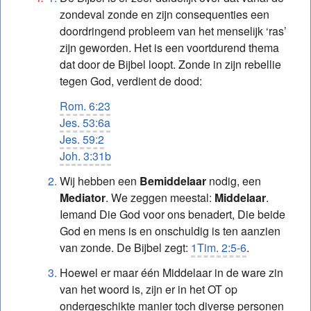
boodschap Gouden draad-studies
zondeval zonde en zijn consequenties een
Studie – Gouden draad: 8. Oud-testamentische
doordringend probleem van het menselijk ‘ras’
voorschriften en toepassing nu
zijn geworden. Het is een voortdurend thema
dat door de Bijbel loopt. Zonde in zijn rebellie
Studie – Gouden draad: 9. De lijn van het heil in
tegen God, verdient de dood:
Genesis (1e aanvulling)
Rom. 6:23
Studie – Gouden draad: 10. Loflied op de
Jes. 53:6a
heerlijkheid van Sion – Psalm 87 (2e aanvulling)
Jes. 59:2
Studie – Gouden draad: 11. Tekenen van Gods
Joh. 3:31b
Koninkrijk vanuit Lukas 17:11-19 (3e aanvulling)
Wij hebben een
Bemiddelaar
nodig, een
Mediator
. We zeggen meestal:
Middelaar
.
Iemand Die God voor ons benadert, Die beide
God en mens is en onschuldig is ten aanzien
van zonde. De Bijbel zegt:
1Tim. 2:5-6
.
Hoewel er maar één Middelaar in de ware zin
van het woord is, zijn er in het OT op
ondergeschikte manier toch diverse personen