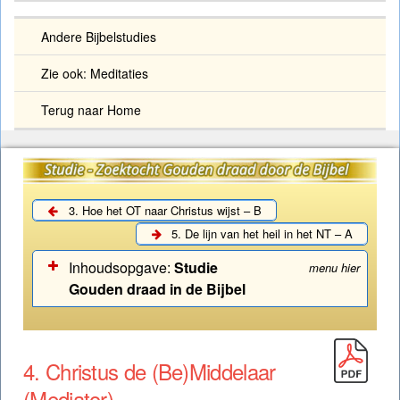
Andere Bijbelstudies
Zie ook: Meditaties
Terug naar Home
3. Hoe het OT naar Christus wijst – B
5. De lijn van het heil in het NT – A
Inhoudsopgave:
Studie
menu hier
Gouden draad in de Bijbel
Zoektocht Gouden draad door de Bijbel (Studie)
4. Christus de (Be)Middelaar
Studie – Gouden draad: Woord vooraf
(Mediator)