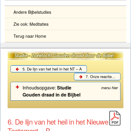
Andere Bijbelstudies
Zie ook: Meditaties
Terug naar Home
5. De lijn van het heil in het NT – A
7. Onze reactie…
Inhoudsopgave:
Studie
menu hier
Gouden draad in de Bijbel
Zoektocht Gouden draad door de Bijbel (Studie)
6. De lijn van het heil in het Nieuwe
Studie – Gouden draad: Woord vooraf
Testament – B