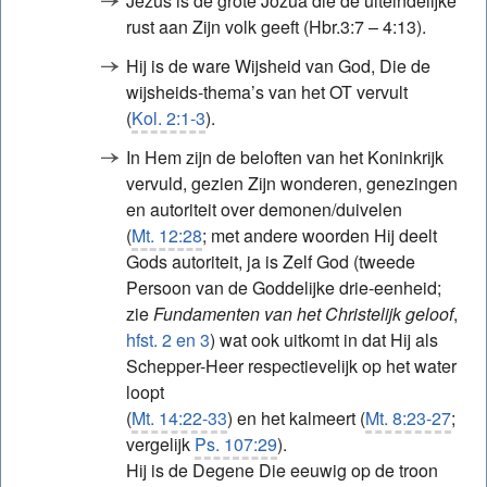
Jezus is de grote Jozua die de uiteindelijke
rust aan Zijn volk geeft (Hbr.3:7 – 4:13).
Hij is de ware Wijsheid van God, Die de
wijsheids-thema’s van het OT vervult
(
Kol. 2:1-3
).
In Hem zijn de beloften van het Koninkrijk
vervuld, gezien Zijn wonderen, genezingen
en autoriteit over demonen/duivelen
(
Mt. 12:28
; met andere woorden Hij deelt
Gods autoriteit, ja is Zelf God (tweede
Persoon van de Goddelijke drie-eenheid;
zie
Fundamenten van het Christelijk geloof
,
hfst. 2 en 3
) wat ook uitkomt in dat Hij als
Schepper-Heer respectievelijk op het water
loopt
(
Mt. 14:22-33
) en het kalmeert (
Mt. 8:23-27
;
vergelijk
Ps. 107:29
).
Hij is de Degene Die eeuwig op de troon