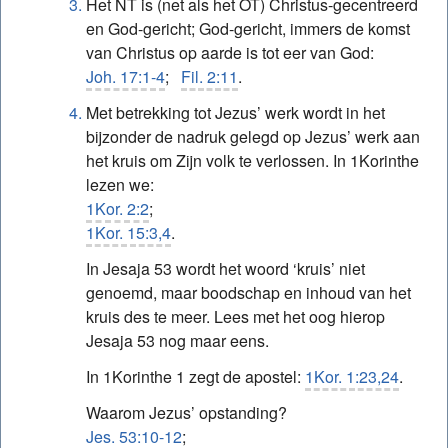
Het NT is (net als het OT) Christus-gecentreerd
en God-gericht; God-gericht, immers de komst
van Christus op aarde is tot eer van God:
Joh. 17:1-4
;
Fil. 2:11
.
Met betrekking tot Jezus’ werk wordt in het
bijzonder de nadruk gelegd op Jezus’ werk aan
het kruis om Zijn volk te verlossen. In 1Korinthe
lezen we:
1Kor. 2:2
;
1Kor. 15:3,4
.
In Jesaja 53 wordt het woord ‘kruis’ niet
genoemd, maar boodschap en inhoud van het
kruis des te meer. Lees met het oog hierop
Jesaja 53 nog maar eens.
In 1Korinthe 1 zegt de apostel:
1Kor. 1:23,24
.
Waarom Jezus’ opstanding?
Jes. 53:10-12
;