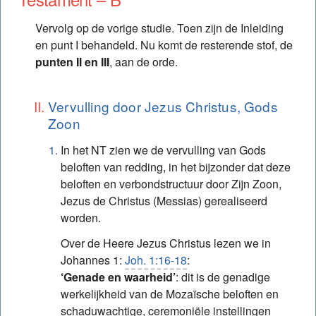
Studie – Gouden draad: Inleidende studie
Vervolg op de vorige studie. Toen zijn de Inleiding
Studie – Gouden draad: 1. Godsplan m.b.t. de
en punt I behandeld. Nu komt de resterende stof, de
geschiedenis
punten II en III
, aan de orde.
Studie – Gouden draad: 2. Hoe het Oude
Testament naar Christus wijst – A
Vervulling door Jezus Christus, Gods
Zoon
Studie – Gouden draad: 3. Hoe het Oude
Testament naar Christus wijst – B
In het NT zien we de vervulling van Gods
beloften van redding, in het bijzonder dat deze
Studie – Gouden draad: 4. Christus de
beloften en verbondstructuur door Zijn Zoon,
(Be)Middelaar (Mediator)
Jezus de Christus (Messias) gerealiseerd
Studie – Gouden draad: 5. De lijn van het heil in
worden.
het Nieuwe Testament – A
Over de Heere Jezus Christus lezen we in
Studie – Gouden draad: 6. De lijn van het heil in
Johannes 1:
Joh. 1:16-18
:
het Nieuwe Testament – B
‘Genade en waarheid’
: dit is de genadige
werkelijkheid van de Mozaïsche beloften en
Studie – Gouden draad: 7. Onze reactie op
schaduwachtige, ceremoniële instellingen