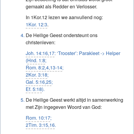
gemaakt als Redder en Verlosser.
In 1Kor.12 lezen we aanvullend nog:
1Kor. 12:3
.
De Heilige Geest ondersteunt ons
christenleven:
Joh. 14:16,17
: ‘Trooster’: Parakleet -> Helper
(
Hnd. 1:8
;
Rom. 8:2,4,13-14
;
2Kor. 3:18
;
Gal. 5:16,25
;
Ef. 5:18
).
De Heilige Geest werkt altijd in samenwerking
met Zijn ingegeven Woord van God:
Rom. 10:17
;
2Tim. 3:15,16
.