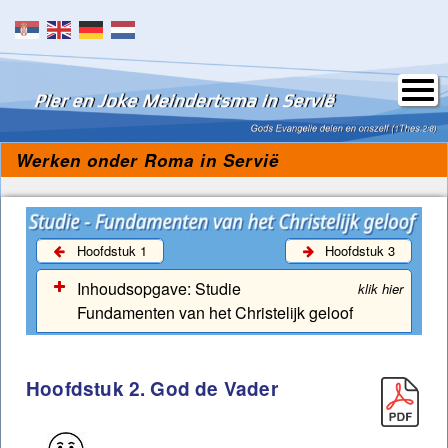
Skip to content
Werken onder Roma in Servië
Hoofdstuk 1
Hoofdstuk 3
Inhoudsopgave:
Studie
klik hier
Fundamenten van het Christelijk geloof
Titel en inhoud Fundamentenstudie
Hoofdstuk 2. God de Vader
Woord vooraf
Hoofdstukken van Fundamentenstudie