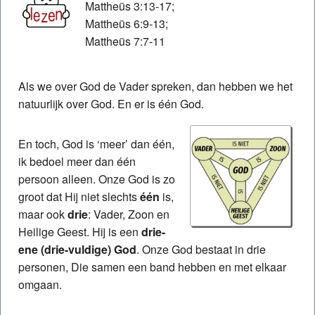
Mattheüs 3:13-17;
Mattheüs 6:9-13;
Bijlagen bij Fundamentenstudie
Mattheüs 7:7-11
Literatuur
Als we over God de Vader spreken, dan hebben we het
Toelichtende notities bij Fundamentenstudie
natuurlijk over God. En er is één God.
En toch, God is ‘meer’ dan één,
ik bedoel meer dan één
persoon alleen. Onze God is zo
groot dat Hij niet slechts
één
is,
maar ook
drie
: Vader, Zoon en
Heilige Geest. Hij is een
drie-
ene (drie-vuldige) God
. Onze God bestaat in drie
personen, Die samen een band hebben en met elkaar
omgaan.