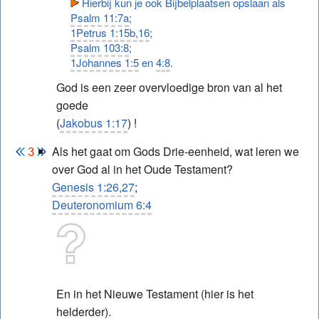
Hierbij kun je ook Bijbelplaatsen opslaan als
Psalm 11:7a
;
1Petrus 1:15b,16
;
Psalm 103:8
;
1Johannes 1:5
en
4:8
.
God is een zeer overvloedige bron van al het
goede
(
Jakobus 1:17
) !
Als het gaat om Gods Drie-eenheid, wat leren we
over God al in het Oude Testament?
Genesis 1:26,27
;
Deuteronomium 6:4
En in het Nieuwe Testament (hier is het
helderder).