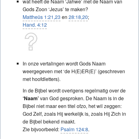
wat heeft de Naam ‘Jahwe’ met de Naam van
Gods Zoon ‘Jezus’ te maken?
Mattheüs 1:21,23
en
28:18,20
;
Hand. 4:12
In onze vertalingen wordt Gods Naam
weergegeven met ‘de H(E)ER(E)’ (geschreven
met hoofdletters).
In de Bijbel wordt overigens regelmatig over de
‘Naam’
van God gesproken. De Naam is in de
Bijbel niet maar een titel ofzo, het wil zeggen:
God Zelf, zoals Hij werkelijk is, zoals Hij Zich in
de Bijbel bekend maakt.
Zie bijvoorbeeld:
Psalm 124:8
.