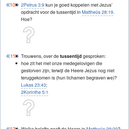
2Petrus 3:9
kun je goed koppelen met Jezus’
opdracht voor de tussentijd in
Mattheüs 28:19
.
Hoe?
Trouwens, over de
tussentijd
gesproken:
hoe zit het met onze medegelovigen die
gestorven zijn, terwijl de Heere Jezus nog niet
teruggekomen is (hun lichamen begraven we)?
Lukas 23:43
;
2Korinthe 5:1
Welke belofte geeft de Heere in
Mattheüs 28:20
?