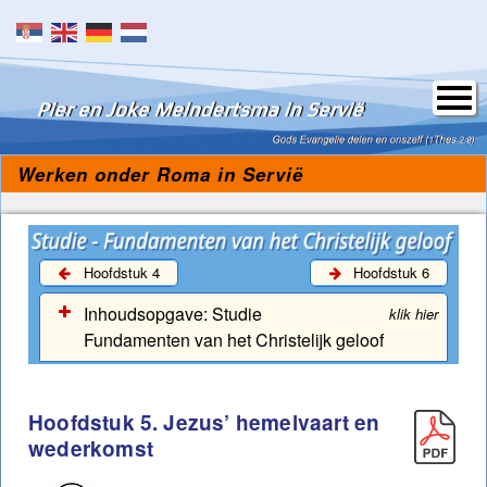
Skip to content
Werken onder Roma in Servië
Hoofdstuk 4
Hoofdstuk 6
Inhoudsopgave:
Studie
klik hier
Fundamenten van het Christelijk geloof
Titel en inhoud Fundamentenstudie
Hoofdstuk 5. Jezus’ hemelvaart en
Woord vooraf
wederkomst
Hoofdstukken van Fundamentenstudie