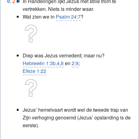
In Handelingen lijkt Jezus met stille trom te
vertrekken. Niets is minder waar.
Wat zien we in
Psalm 24:7
?
Diep was Jezus vernederd; maar nu?
Hebreeën 1:3b,4,8
en
2:9
;
Efeze 1:22
Jezus’ hemelvaart wordt wel de tweede trap van
Zijn verhoging genoemd (Jezus’ opstanding is de
eerste).