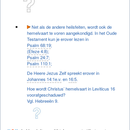
Net als de andere heilsfeiten, wordt ook de
hemelvaart te voren aangekondigd. In het Oude
Testament kun je erover lezen in
Psalm 68:19
;
(
Efeze 4:8
);
Psalm 24:7
;
Psalm 110:1
;
De Heere Jezus Zelf spreekt erover in
Johannes 14:1e.v.
en
16:5
.
Hoe wordt Christus’ hemelvaart in Leviticus 16
voorafgeschaduwd?
Vgl. Hebreeën 9.