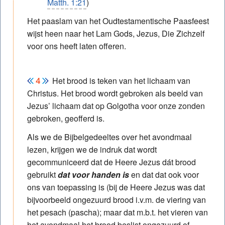
Matth. 1:21
)
Het paaslam van het Oudtestamentische Paasfeest
wijst heen naar het Lam Gods, Jezus, Die Zichzelf
voor ons heeft laten offeren.
Het brood is teken van het lichaam van
Christus. Het brood wordt gebroken als beeld van
Jezus’ lichaam dat op Golgotha voor onze zonden
gebroken, geofferd is.
Als we de Bijbelgedeeltes over het avondmaal
lezen, krijgen we de indruk dat wordt
gecommuniceerd dat de Heere Jezus dát brood
gebruikt
dat voor handen is
en dat dat ook voor
ons van toepassing is (bij de Heere Jezus was dat
bijvoorbeeld ongezuurd brood i.v.m. de viering van
het pesach (pascha); maar dat m.b.t. het vieren van
het avondmaal het brood beslist ongezuurd of