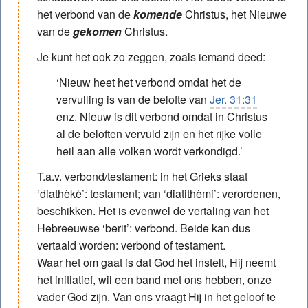
het verbond van de
komende
Christus, het Nieuwe
van de
gekomen
Christus.
Je kunt het ook zo zeggen, zoals iemand deed:
‘Nieuw heet het verbond omdat het de
vervulling is van de belofte van
Jer. 31:31
enz. Nieuw is dit verbond omdat in Christus
al de beloften vervuld zijn en het rijke volle
heil aan alle volken wordt verkondigd.’
T.a.v. verbond/testament: in het Grieks staat
‘diathèkè’: testament; van ‘diatithèmi’: verordenen,
beschikken. Het is evenwel de vertaling van het
Hebreeuwse ‘berit’: verbond. Beide kan dus
vertaald worden: verbond of testament.
Waar het om gaat is dat God het instelt, Hij neemt
het initiatief, wil een band met ons hebben, onze
vader God zijn. Van ons vraagt Hij in het geloof te