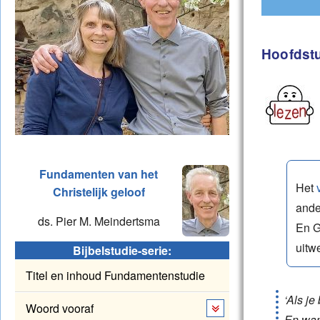
Titel e
Woord v
Hoofdstu
Hoofds
Bijlage
Literatu
Fundamenten van het
Toelich
Het
Christelijk geloof
ande
ds. Pier M. Meindertsma
En G
uitwe
Bijbelstudie-serie:
Titel en inhoud Fundamentenstudie
‘Als je
Woord vooraf
En wann