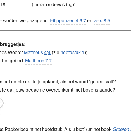
 18:
(thora: onderwijzing)’.
de worden we gezegend:
Filippenzen 4:6,7
en
vers 8,9
.
bruggetjes:
Gods Woord:
Mattheüs
4
:
4
(zie
hoofdstuk 1
);
v. het gebed:
Mattheüs
7
:
7
.
s het eerste dat in je opkomt, als het woord ‘gebed’ valt?
 je dat jouw gedachte overeenkomt met bovenstaande?
 Packer begint het hoofdstuk ‘Als u bidt’ (uit het boek
Groeien 