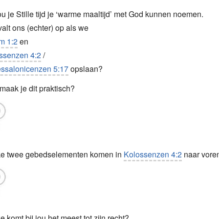
ou je Stille tijd je ‘warme maaltijd’ met God kunnen noemen.
alt ons (echter) op als we
m 1:2
en
ssenzen 4:2
/
ssalonicenzen 5:17
opslaan?
maak je dit praktisch?
e twee gebedselementen komen in
Kolossenzen 4:2
naar vore
 komt bij jou het meest tot zijn recht?