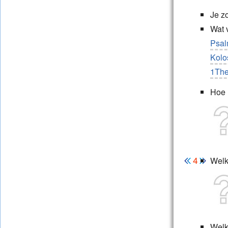
Je z
Wat v
Psal
Kolo
1The
Hoe 
Welk
Welke