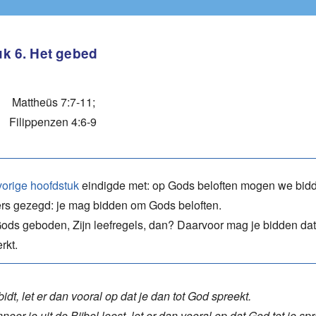
n inhoud Fundamentenstudie
ooraf
k 6. Het gebed
tukken van Fundamentenstudie
Mattheüs 7:7-11;
n bij Fundamentenstudie
Filippenzen 4:6-9
ur
tende notities bij Fundamentenstudie
vorige hoofdstuk
eindigde met: op Gods beloften mogen we bidd
rs gezegd: je mag bidden om Gods beloften.
ods geboden, Zijn leefregels, dan? Daarvoor mag je bidden dat 
rkt.
 bidt, let er dan vooral op dat je dan tot God spreekt.
eer je uit de Bijbel leest, let er dan vooral op dat God tot je spr