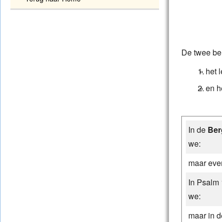
De twee be
het 
en h
In de
Ber
we:
maar eve
In Psalm
we:
maar in 