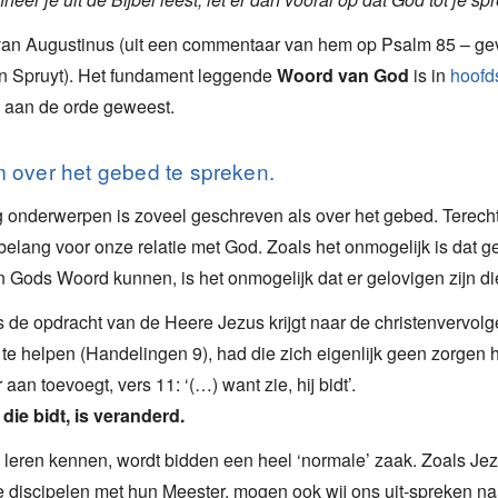
van Augustinus (uit een commentaar van hem op Psalm 85 – ge
an Spruyt). Het fundament leggende
Woord van God
is in
hoofd
s aan de orde geweest.
m over het gebed te spreken.
 onderwerpen is zoveel geschreven als over het gebed. Terecht
belang voor onze relatie met God. Zoals het onmogelijk is dat 
 Gods Woord kunnen, is het onmogelijk dat er gelovigen zijn die
 de opdracht van de Heere Jezus krijgt naar de christenvervol
te helpen (Handelingen 9), had die zich eigenlijk geen zorge
aan toevoegt, vers 11: ‘(…) want zie, hij bidt’.
die bidt, is veranderd.
leren kennen, wordt bidden een heel ‘normale’ zaak. Zoals Jez
 discipelen met hun Meester, mogen ook wij ons uit-spreken na