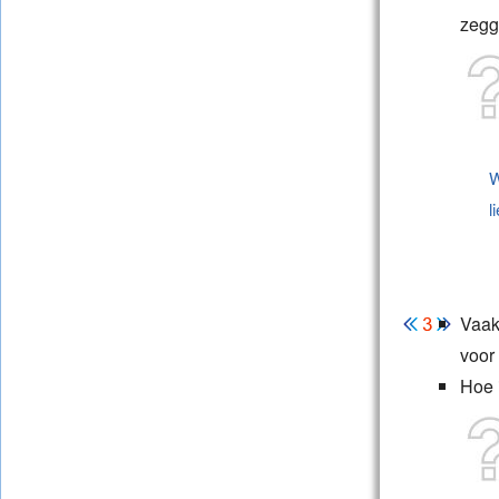
zegg
W
l
Vaak 
voor
Hoe i