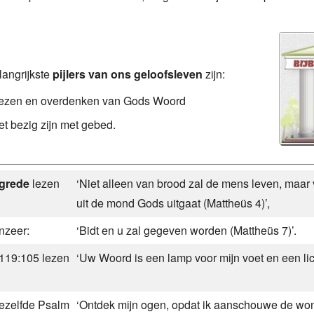
langrijkste
pijlers van ons geloofsleven
zijn:
lezen en overdenken van Gods Woord
et bezig zijn met gebed.
grede
lezen
‘Niet alleen van brood zal de mens leven, maar
uit de mond Gods uitgaat (Mattheüs 4)’,
nzeer:
‘Bidt en u zal gegeven worden (Mattheüs 7)’.
 119:105 lezen
‘Uw Woord is een lamp voor mijn voet en een lic
dezelfde Psalm
‘Ontdek mijn ogen, opdat ik aanschouwe de wo