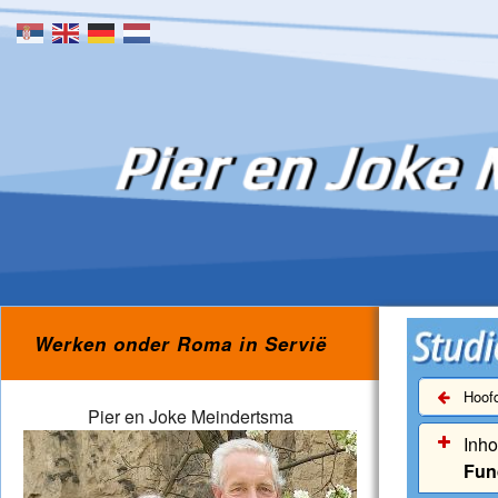
Skip to content
Werken onder Roma in Servië
Hoofd
Pier en Joke Meindertsma
Inh
Fun