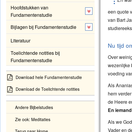
Hoofdstukken van
een quote 
Fundamentenstudie
van Bart J
Bijlagen bij Fundamentenstudie
studiereek
Literatuur
Nu tijd o
Toelichtende notities bij
Over weinig
Fundamentenstudie
wezenlijke 
voeding van
Download hele Fundamentenstudie
Als Ananias
Download de Toelichtende notities
hem verder 
de Heere er 
Andere Bijbelstudies
En iemand 
Zie ook: Meditaties
Als we God 
Vader en de
Terug naar Home