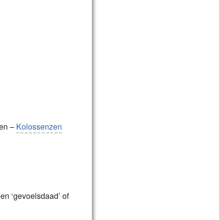
ren –
Kolossenzen
een ‘gevoelsdaad’ of