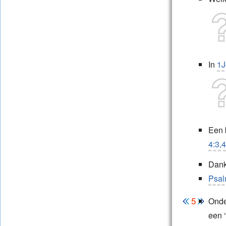
In
1J
Een 
4:3,4
Dankz
Psal
Onde
een ‘