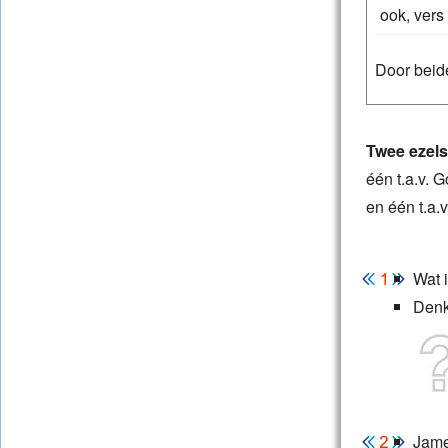
ook, vers
Door bei
Twee ezels
één t.a.v. 
en één t.a.
Wat i
Denk
James