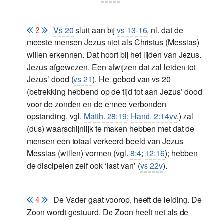
Vs 20
sluit aan bij
vs 13-16
, nl. dat de
meeste mensen Jezus niet als Christus (Messias)
willen erkennen. Dat hoort bij het lijden van Jezus.
Jezus afgewezen. Een afwijzen dat zal leiden tot
Jezus’ dood (
vs 21
). Het gebod van vs 20
(betrekking hebbend op de tijd tot aan Jezus’ dood
voor de zonden en de ermee verbonden
opstanding, vgl.
Matth. 28:19
;
Hand. 2:14vv
.) zal
(dus) waarschijnlijk te maken hebben met dat de
mensen een totaal verkeerd beeld van Jezus
Messias (willen) vormen (vgl.
8:4
;
12:16
); hebben
de discipelen zelf ook ‘last van’ (
vs 22v
).
De Vader gaat voorop, heeft de leiding. De
Zoon wordt gestuurd. De Zoon heeft net als de