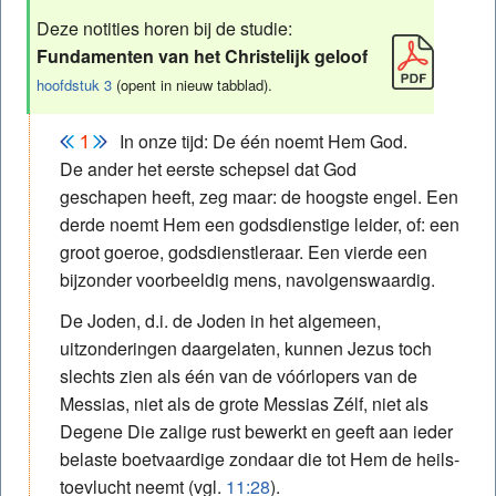
Deze notities horen bij de studie:
Fundamenten van het Christelijk geloof
hoofdstuk 3
(opent in nieuw tabblad).
In onze tijd: De één noemt Hem God.
De ander het eerste schepsel dat God
geschapen heeft, zeg maar: de hoogste engel. Een
derde noemt Hem een godsdienstige leider, of: een
groot goeroe, godsdienstleraar. Een vierde een
bijzonder voorbeeldig mens, navolgenswaardig.
De Joden, d.i. de Joden in het algemeen,
uitzonderingen daargelaten, kunnen Jezus toch
slechts zien als één van de vóórlopers van de
Messias, niet als de grote Messias Zélf, niet als
Degene Die zalige rust bewerkt en geeft aan ieder
belaste boetvaardige zondaar die tot Hem de heils-
toevlucht neemt (vgl.
11:28
).