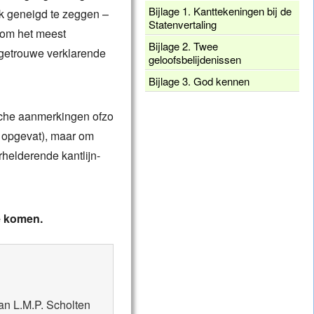
Bijlage 1. Kanttekeningen bij de
k geneigd te zeggen –
Statenvertaling
 om het meest
Bijlage 2. Twee
lgetrouwe verklarende
geloofsbelijdenissen
Bijlage 3. God kennen
ische aanmerkingen ofzo
f opgevat), maar om
erhelderende kantlijn-
e komen.
van L.M.P. Scholten