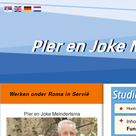
Skip to content
Werken onder Roma in Servië
Hoofd
Pier en Joke Meindertsma
Inh
Fun