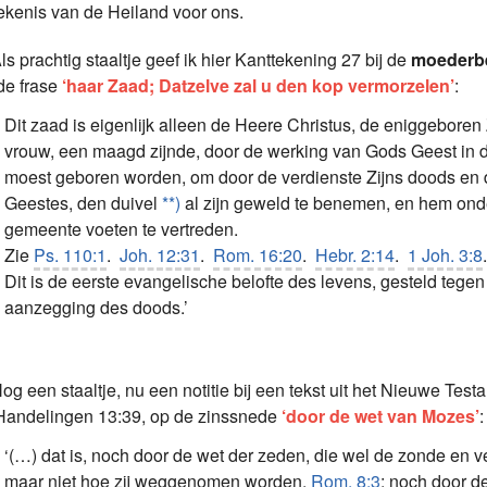
ekenis van de Heiland voor ons.
s prachtig staaltje geef ik hier Kanttekening 27 bij de
moederbe
de frase
‘haar Zaad; Datzelve zal u den kop vermorzelen’
:
Dit zaad is eigenlijk alleen de Heere Christus, de eniggeboren
vrouw, een maagd zijnde, door de werking van Gods Geest in de
moest geboren worden, om door de verdienste Zijns doods en d
Geestes, den duivel
**)
al zijn geweld te benemen, en hem onde
gemeente voeten te vertreden.
Zie
Ps. 110:1
.
Joh. 12:31
.
Rom. 16:20
.
Hebr. 2:14
.
1 Joh. 3:8
.
Dit is de eerste evangelische belofte des levens, gesteld tege
aanzegging des doods.’
g een staaltje, nu een notitie bij een tekst uit het Nieuwe Tes
 Handelingen 13:39, op de zinssnede
‘door de wet van Mozes’
:
‘(…) dat is, noch door de wet der zeden, die wel de zonde en v
maar niet hoe zij weggenomen worden,
Rom. 8:3
; noch door d