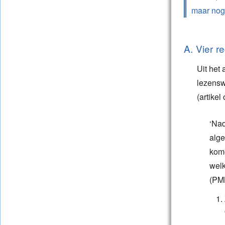
maar nog 
A. Vier r
Uit het 
lezensw
(artikel
‘Nad
alge
kome
welk
(PMM