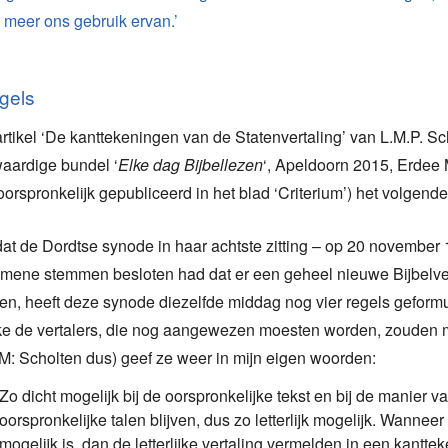
meer ons gebruik ervan.’
egels
artikel ‘De kanttekeningen van de Statenvertaling’ van L.M.P. Sc
aardige bundel ‘
Elke dag Bijbellezen
‘, Apeldoorn 2015, Erdee 
 oorspronkelijk gepubliceerd in het blad ‘Criterium’) het volgende
at de Dordtse synode in haar achtste zitting – op 20 november
mene stemmen besloten had dat er een geheel nieuwe Bijbelve
n, heeft deze synode diezelfde middag nog vier regels geform
e de vertalers, die nog aangewezen moesten worden, zouden 
: Scholten dus) geef ze weer in mijn eigen woorden:
Zo dicht mogelijk bij de oorspronkelijke tekst en bij de manier 
oorspronkelijke talen blijven, dus zo letterlijk mogelijk. Wanneer 
mogelijk is, dan de letterlijke vertaling vermelden in een kantt