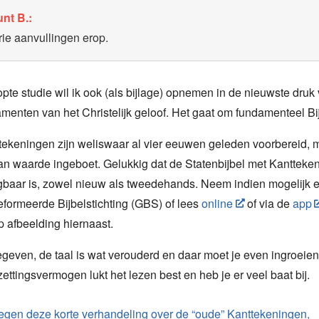
nt B.:
rie aanvullingen erop.
te studie wil ik ook (als bijlage) opnemen in de nieuwste druk 
menten van het Christelijk geloof. Het gaat om fundamenteel Bij
tekeningen zijn weliswaar al vier eeuwen geleden voorbereid,
an waarde ingeboet. Gelukkig dat de Statenbijbel met Kantteke
jgbaar is, zowel nieuw als tweedehands. Neem indien mogelijk e
formeerde Bijbelstichting (GBS) of lees
online
of via de
app
p afbeelding hiernaast.
egeven, de taal is wat verouderd en daar moet je even ingroeie
zettingsvermogen lukt het lezen best en heb je er veel baat bij.
egen deze korte verhandeling over de “oude” Kanttekeningen,