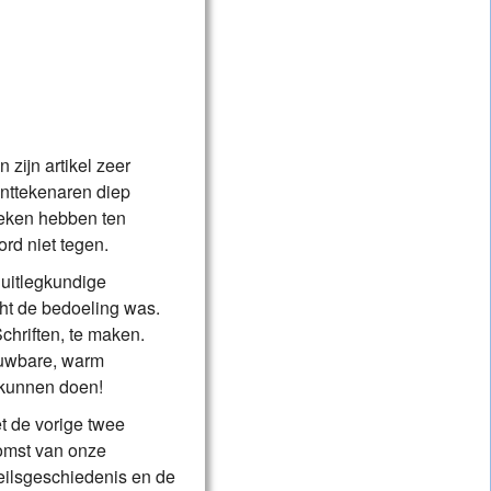
zijn artikel zeer
anttekenaren diep
oeken hebben ten
ord niet tegen.
 uitlegkundige
cht de bedoeling was.
chriften, te maken.
rouwbare, warm
 kunnen doen!
et de vorige twee
komst van onze
eilsgeschiedenis en de