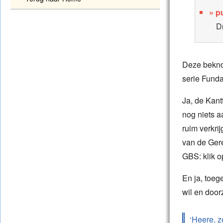
pu
D
Deze beknop
serie Funda
Ja, de Kant
nog niets a
ruim verkri
van de Gere
GBS: klik o
En ja, toeg
wil en door
‘Heere, z