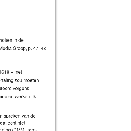
holten in de
Media Groep, p. 47, 48
:
 1618 – met
rtaling zou moeten
uleerd volgens
moeten werken. Ik
van spreken van de
dat echt niet
ekening (PMM: kant-