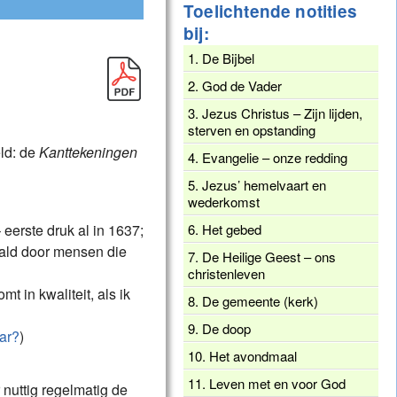
Toelichtende notities
bij:
1. De Bijbel
2. God de Vader
3. Jezus Christus – Zijn lijden,
sterven en opstanding
ld: de
Kanttekeningen
4. Evangelie – onze redding
5. Jezus’ hemelvaart en
wederkomst
eerste druk al in 1637;
6. Het gebed
aald door mensen die
7. De Heilige Geest – ons
christenleven
 in kwaliteit, als ik
8. De gemeente (kerk)
9. De doop
aar?
)
10. Het avondmaal
11. Leven met en voor God
r nuttig regelmatig de