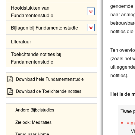
genoemde ‘
Hoofdstukken van
naar analog
Fundamentenstudie
betrouwbare
Bijlagen bij Fundamentenstudie
notities di
Literatuur
Ten overvlo
Toelichtende notities bij
(zoals het 
Fundamentenstudie
uitleggende 
notities).
Download hele Fundamentenstudie
Download de Toelichtende notities
Het is de 
Andere Bijbelstudies
Twee p
pu
Zie ook: Meditaties
Vi
Terug naar Home