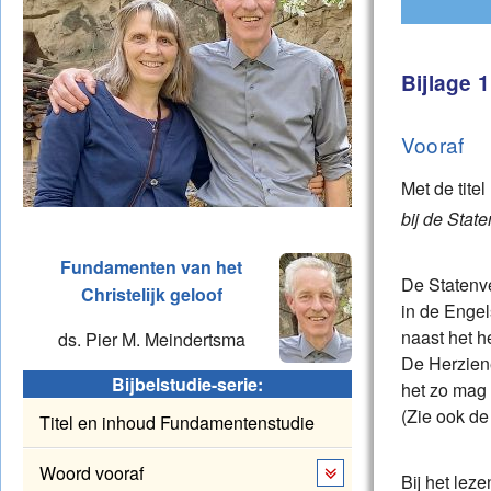
Titel e
Woord v
Bijlage 
Hoofds
Vooraf
Bijlage
Met de titel
bij de State
Literatu
Fundamenten van het
Toelich
De Statenve
Christelijk geloof
in de Engel
naast het h
ds. Pier M. Meindertsma
De Herziene
Bijbelstudie-serie:
het zo mag 
(Zie ook de
Titel en inhoud Fundamentenstudie
Woord vooraf
Bij het leze