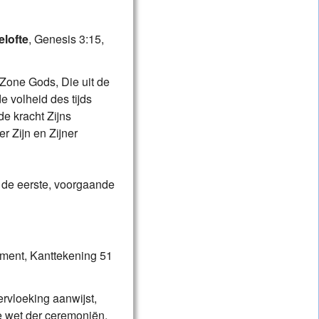
lofte
, Genesis 3:15,
 Zone Gods, Die uit de
 volheid des tijds
e kracht Zijns
r Zijn en Zijner
n de eerste, voorgaande
tament, Kanttekening 51
ervloeking aanwijst,
e wet der ceremoniën,