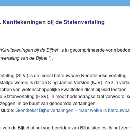
n inhoud Fundamentenstudie
ooraf
1. Kanttekeningen bij de Statenvertaling
tukken van Fundamentenstudie
n bij Fundamentenstudie
‘Kanttekeningen bij de Bijbel’
is in gecomprimeerde vorm bedoe
nvertaling van de Bijbel
*)
.
ur
tende notities bij Fundamentenstudie
rtaling (St.V.) is de meest betrouwbare Nederlandse vertaling – 
stalige wereld is dat de King James Version (KJV). Ze zijn vert
ebben van wetenschappelijke kwaliteiten dicht bij God leefden.
 Statenvertaling (HSV), in meer hedendaagse taal verwoord, komt
zeggen, in de buurt van genoemde vertalingen.
 studie:
Grondtekst Bijbelvertalingen – maar welke is betrouwb
n van de Bijbel of het voorbereiden van Bijbelstudies, is het zee