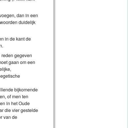
 voegen, dan in een
 woorden duidelijk
en in de kant de
n.
de reden gegeven
t moet gaan om een
lijke,
xegetische
illende bijkomende
en, of men ten
men in het Oude
 die vier gestelde
er van de