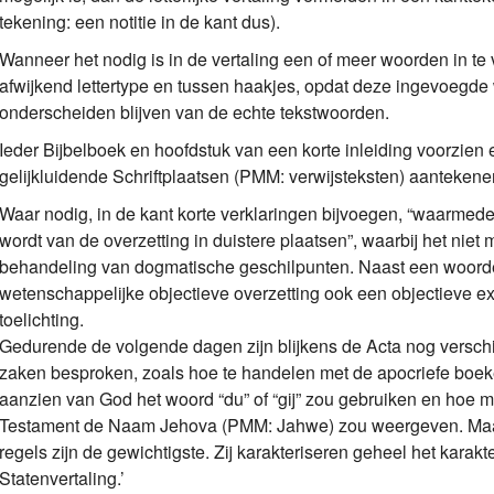
tekening: een notitie in de kant dus).
Wanneer het nodig is in de vertaling een of meer woorden in te
afwijkend lettertype en tussen haakjes, opdat deze ingevoegde
onderscheiden blijven van de echte tekstwoorden.
Ieder Bijbelboek en hoofdstuk van een korte inleiding voorzien 
gelijkluidende Schriftplaatsen (PMM: verwijsteksten) aantekene
Waar nodig, in de kant korte verklaringen bijvoegen, “waarme
wordt van de overzetting in duistere plaatsen”, waarbij het nie
behandeling van dogmatische geschilpunten. Naast een woorde
wetenschappelijke objectieve overzetting ook een objectieve e
toelichting.
Gedurende de volgende dagen zijn blijkens de Acta nog versch
zaken besproken, zoals hoe te handelen met de apocriefe boek
aanzien van God het woord “du” of “gij” zou gebruiken en hoe 
Testament de Naam Jehova (PMM: Jahwe) zou weergeven. Maar
regels zijn de gewichtigste. Zij karakteriseren geheel het karakt
Statenvertaling.’