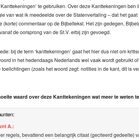
Kanttekeningen’ te gebruiken. Over deze Kanttekeningen ben i
ie van wat ik meedeelde over de Statenvertaling – dat het gaat
 (korte) commentaar op de Bijbeltekst. Het zijn gedegen, Bijbe
e vanaf de oorsprong van de St.V. erbij zijn gevoegd.
ede: bij de term ‘kanttekeningen’ gaat het hier dus niet om krit
woord in het hedendaags Nederlands wel vaak wordt gebruikt o
toelichtingen (zoals het woord zegt: notities in de kant, dit is v
moeite waard over deze Kanttekeningen wat meer te weten t
unten:
nt A.:
er regels, bevattend een belangrijk citaat (geciteerd gedeelte) 