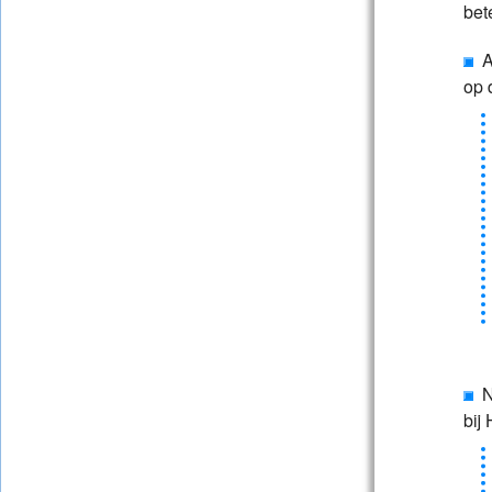
bet
Al
op 
No
bij