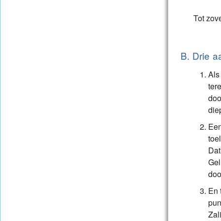
Tot zov
B. Drie a
Als
ter
doo
die
Een
toe
Dat
Gel
doo
En 
pun
Zal