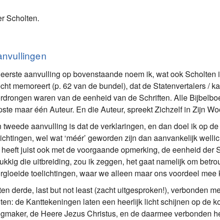
er Scholten.
anvullingen
 eerste aanvulling op bovenstaande noem ik, wat ook Scholten in 
echt memoreert (p. 62 van de bundel), dat de Statenvertalers / k
rdrongen waren van de eenheid van de Schriften. Alle Bijbelb
pste maar één Auteur. En die Auteur, spreekt Zichzelf in Zijn Wo
 tweede aanvulling is dat de verklaringen, en dan doel ik op de
lichtingen, wel wat ‘méér’ geworden zijn dan aanvankelijk welli
 heeft juist ook met de voorgaande opmerking, de eenheid der S
ukkig die uitbreiding, zou ik zeggen, het gaat namelijk om bet
rgloeide toelichtingen, waar we alleen maar ons voordeel mee
ten derde, last but not least (zacht uitgesproken!), verbonden m
ten: de Kanttekeningen laten een heerlijk licht schijnen op de 
igmaker, de Heere Jezus Christus, en de daarmee verbonden h