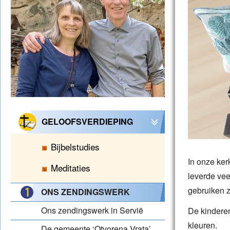
GELOOFSVERDIEPING
Bijbelstudies
In onze ker
Meditaties
leverde vee
gebruiken z
ONS ZENDINGSWERK
Ons zendingswerk in Servië
De kinderen
kleuren.
De gemeente ‘Otvorena Vrata’