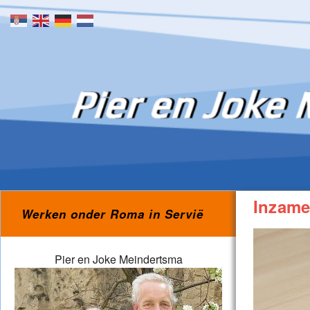
Skip to content
Inzame
Werken onder Roma in Servië
Pier en Joke Meindertsma