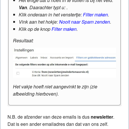
Het enige dat u hoeft in te vullen is bij het veld:
Van
. Daarachter typt u: .
Klik onderaan in het venstertje:
Filter maken
.
Vink aan het hokje:
Nooit naar Spam zenden
.
Klik op de knop
Filter maken
.
Resultaat:
Het vakje hoeft niet aangevinkt te zijn (zie
afbeelding hierboven).
Outlook, het programma dat u op uw eigen
Outlook online
(
??@outlook.com
voor o.a. Outlook,
apparaat installeerde:
N.B. de afzender van deze emails is dus
.
Hotmail, MSN en Live)
Dat is een ander emailadres dan dat van ons zelf.
Klik met
rechter
muisknop op een willekeurig
Klik in de blauwe balk op het
tandwieltje
om de