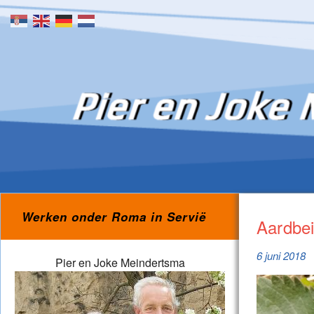
Skip to content
Werken onder Roma in Servië
Aardbe
6 juni 2018
Pier en Joke Meindertsma