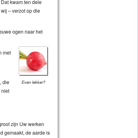
. Dat kwam ten dele
 wij – verzot op die
ieuwe ogen naar het
n met
, die
Even lekker?
 niet
root zijn Uw werken
id gemaakt, de aarde is