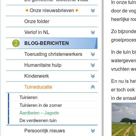
In onze tui
Onze nieuwsbrieven
door de voge
heerlijke r
Onze folder
Zo bijzonde
Verlof in NL
groeiproce
BLOG-BERICHTEN
In de tuin 
Toerusting christenwerkers
watergeven.
Humanitaire hulp
vruchten we
Kinderwerk
En nu is he
Tuineducatie
er toch ook
Tuinieren
in de sma
Tuinieren in de zomer
Aardbeien – Jagode
De verdwenen tuin
Persoonlijk nieuws