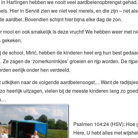
n in Harlingen hebben we nooit veel aardbeienopbrengst gehad
ls. Hier in Servië zien we niet veel merels, en die zijn – net als
ode aardbei. Bovendien schijnt hier bijna elke dag de zon.
r mooi en ook smakelijk is deze vrucht! We hebben weer met n
s gekeken.
bij de school, Mirić, hebben de kinderen heel erg hun best gedaa
 Ze zagen de ‘zomerkoninkjes’ groeien en rijp worden. De rijpe
rden eerlijk onder hen verdeeld.
t uitkijken naar de volgende aardbeienoogst… Want de radijsjes
 zo heerlijk uitzagen, vielen bij de meeste kinderen lang zo goed
ak…
Psalmen 104:24 (HSV): Hoe g
Here, U hebt alles met wijshe