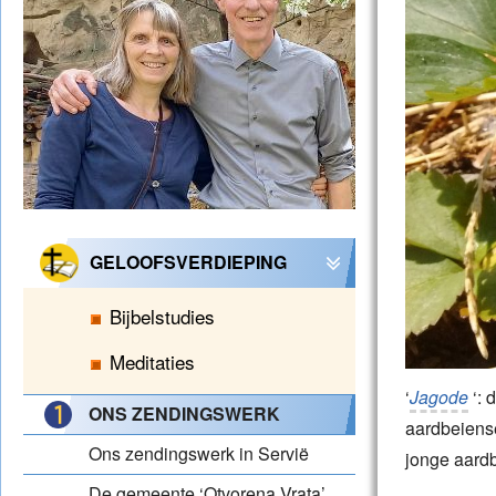
GELOOFSVERDIEPING
Bijbelstudies
Meditaties
‘
Jagode
‘: 
ONS ZENDINGSWERK
aardbeiense
Ons zendingswerk in Servië
jonge aardb
De gemeente ‘Otvorena Vrata’