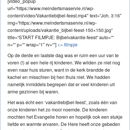
[video_popup
url=”https://www.meindertsmaservie.nl/wp-
content/video/Vakantiebijbel-feest.mp4″ text=”Joh. 3:16″
img=”https://www.meindertsmaservie.nl/wp-
content/uploads/vakantie_bijbel-feest-150×150.jpg”
title=”START FILMPJE: Bijbelvakantie-feest” auto=””
n=”” p=”” wrap=”1″ rv=””]
<= filmpje
Op de derde en laatste dag was er ruim een uur van te
voren (!) al een hele rij kinderen. We wilden ze niet nog
even naar huis sturen, want in de kerk brandde de
kachel en misschien bij hen thuis niet. We hadden
namelijk inmiddels begrepen dat er veel kinderen uit
arme gezinnen bij waren.
Het was écht een ‘vakantiebijbel-feest’, zoals één van
onze kinderen het zo mooi noemde. De kinderen
mochten het Evangelie horen en hopelijk ook een stukje
liefde en warmte ervaren. De Here heeft onze gebeden