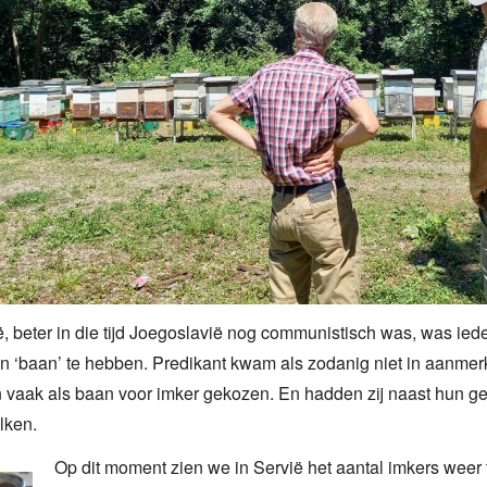
, beter in die tijd Joegoslavië nog communistisch was, was ie
en ‘baan’ te hebben. Predikant kwam als zodanig niet in aanm
n vaak als baan voor imker gekozen. En hadden zij naast hun 
lken.
Op dit moment zien we in Servië het aantal imkers weer