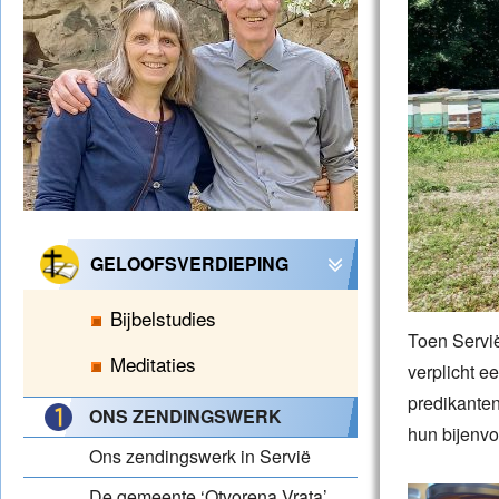
GELOOFSVERDIEPING
Bijbelstudies
Toen Servië
Meditaties
verplicht e
predikante
ONS ZENDINGSWERK
hun bijenvo
Ons zendingswerk in Servië
De gemeente ‘Otvorena Vrata’