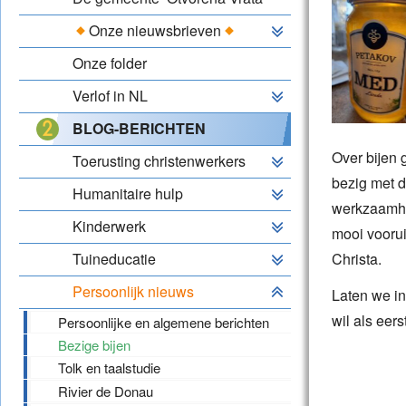
Onze nieuwsbrieven
Onze folder
Verlof in NL
BLOG-BERICHTEN
Over bijen 
Toerusting christenwerkers
bezig met d
Humanitaire hulp
werkzaamhe
Kinderwerk
mooi voorui
Tuineducatie
Christa.
Persoonlijk nieuws
Laten we in
wil als eers
Persoonlijke en algemene berichten
Bezige bijen
Tolk en taalstudie
Rivier de Donau