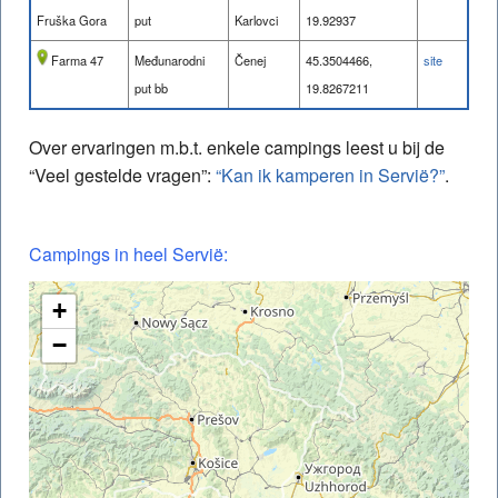
Fruška Gora
put
Karlovci
19.92937
Farma 47
Međunarodni
Čenej
45.3504466,
site
put bb
19.8267211
Over ervaringen m.b.t. enkele campings leest u bij de
“Veel gestelde vragen”:
“Kan ik kamperen in Servië?”
.
Campings in heel Servië:
+
−