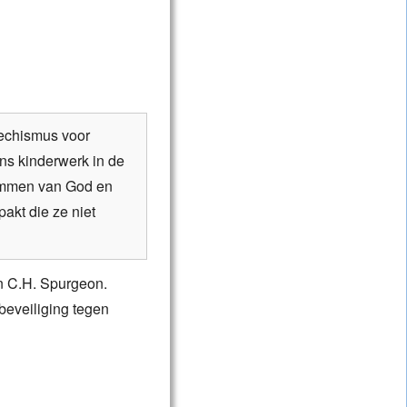
echismus voor
ons kinderwerk in de
dommen van God en
akt die ze niet
n C.H. Spurgeon.
beveiliging tegen