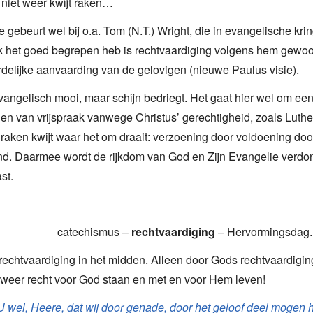
niet weer kwijt raken…
e gebeurt wel bij o.a. Tom (N.T.) Wright, die in evangelische kr
 ik het goed begrepen heb is rechtvaardiging volgens hem gew
elijke aanvaarding van de gelovigen (nieuwe Paulus visie).
evangelisch mooi, maar schijn bedriegt. Het gaat hier wel om e
en van vrijspraak vanwege Christus’ gerechtigheid, zoals Luthe
raken kwijt waar het om draait: verzoening door voldoening do
nd. Daarmee wordt de rijkdom van God en Zijn Evangelie verdo
st.
catechismus –
rechtvaardiging
– Hervormingsdag.
rechtvaardiging in het midden. Alleen door Gods rechtvaardigi
weer recht voor God staan en met en voor Hem leven!
U wel, Heere, dat wij door genade, door het geloof deel mogen