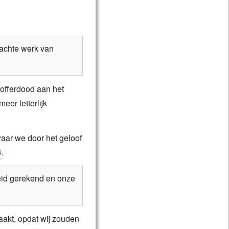
rachte werk van
offerdood aan het
eer letterlijk
waar we door het geloof
4
.
heid gerekend en onze
aakt, opdat wij zouden