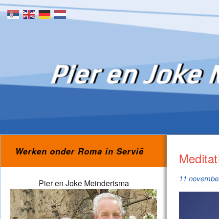
Skip to content
Werken onder Roma in Servië
Meditat
11 novembe
Pier en Joke Meindertsma