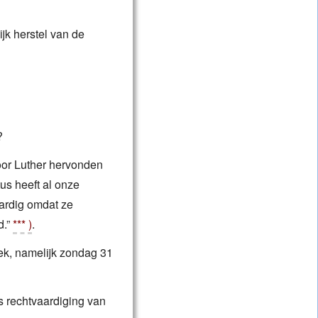
ijk herstel van de
?
door Luther hervonden
us heeft al onze
aardig omdat ze
d.”
*** )
.
k, namelijk zondag 31
 rechtvaardiging van