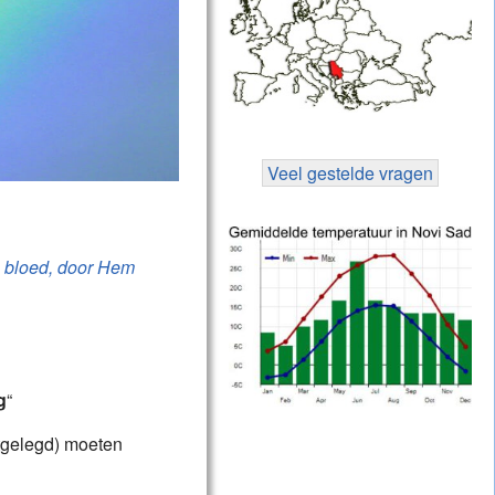
Veel gestelde vragen
)
bloed, door Hem
g
“
itgelegd) moeten