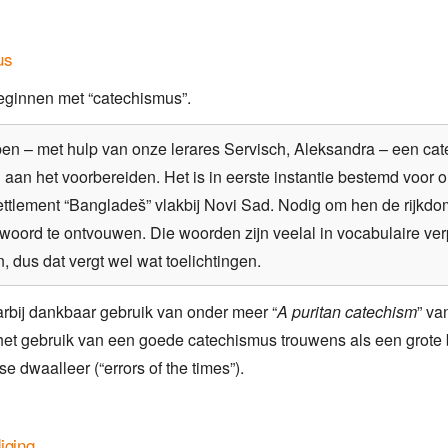
us
eginnen met “catechismus”.
ben – met hulp van onze lerares Servisch, Aleksandra – een
cat
n
aan het voorbereiden. Het is in eerste instantie bestemd voor 
ttlement “Bangladeš” vlakbij Novi Sad. Nodig om hen de rijk
 woord te ontvouwen. Die woorden zijn veelal in vocabulaire verp
n, dus dat vergt wel wat toelichtingen.
rbij dankbaar gebruik van onder meer “
A puritan catechism
” va
t het gebruik van een goede catechismus trouwens als een grote 
 dwaalleer (“errors of the times”).
iging