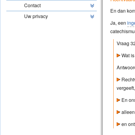
Contact
En dan kome
Uw privacy
Ja, een
ing
catechismus
Vraag 32
Wat is 
Antwoor
Rechtv
vergeeft
En ons
alleen
en ont