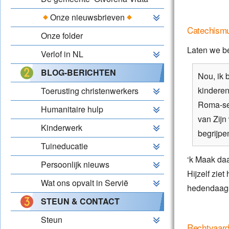
Onze nieuwsbrieven
Catechism
Onze folder
Laten we b
Verlof in NL
BLOG-BERICHTEN
Nou, ik 
kindere
Toerusting christenwerkers
Roma-se
Humanitaire hulp
van Zijn
Kinderwerk
begrijpe
Tuineducatie
‘k Maak daa
Persoonlijk nieuws
Hijzelf zie
Wat ons opvalt in Servië
hedendaagse
STEUN & CONTACT
Steun
Rechtvaard