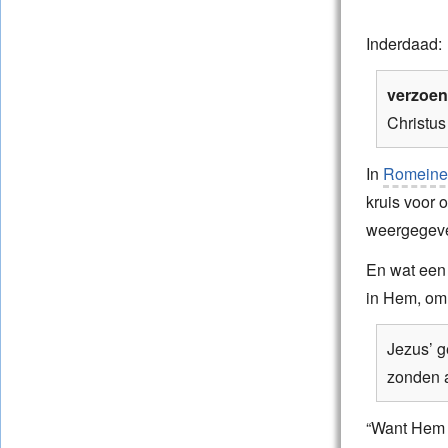
Inderdaad:
verzoen
Christus
In
Romeine
kruis voor 
weergegeven
En wat een 
in Hem, om
Jezus’ g
zonden a
“Want Hem D