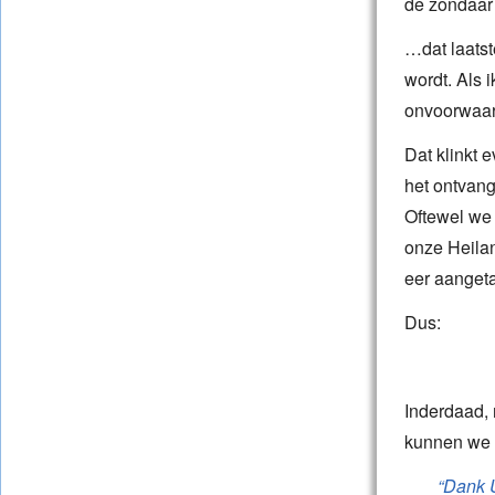
de zondaar 
…dat laatst
wordt. Als
onvoorwaard
Dat klinkt 
het ontvang
Oftewel we 
onze Heila
eer aangeta
Dus:
Inderdaad, 
kunnen we 
“Dank 