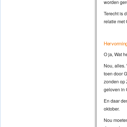
worden ger
Terecht is 
relatie met
Hervorming
O ja, Wat h
Nou, alles.
toen door G
zonden op Z
geloven in 
En daar de
oktober.
Nou moeten