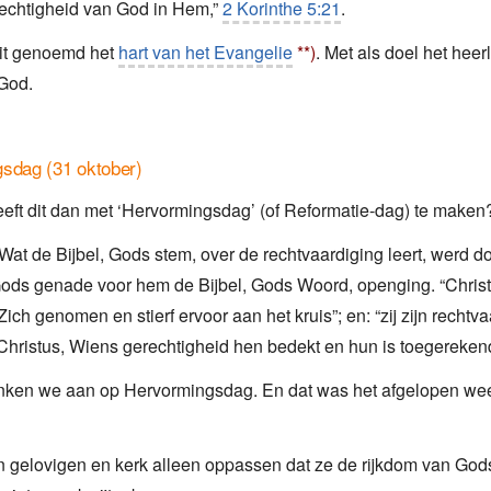
echtigheid van God in Hem,”
2 Korinthe 5:21
.
dit genoemd het
hart van het Evangelie
**)
. Met als doel het heerl
 God.
sdag (31 oktober)
eeft dit dan met ‘Hervormingsdag’ (of Reformatie-dag) te maken
 Wat de Bijbel, Gods stem, over de rechtvaardiging leert, werd 
ods genade voor hem de Bijbel, Gods Woord, openging. “Christ
ich genomen en stierf ervoor aan het kruis”; en: “zij zijn rechtv
Christus, Wiens gerechtigheid hen bedekt en hun is toegereken
nken we aan op Hervormingsdag. En dat was het afgelopen wee
 gelovigen en kerk alleen oppassen dat ze de rijkdom van Gods