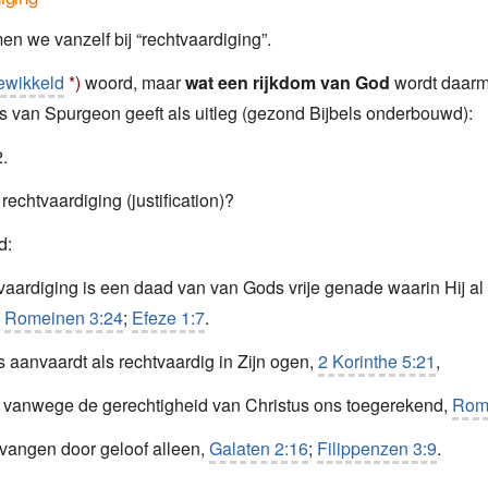
n we vanzelf bij “rechtvaardiging”.
ewikkeld
*)
woord, maar
wat een rijkdom van God
wordt daar
 van Spurgeon geeft als uitleg (gezond Bijbels onderbouwd):
.
rechtvaardiging (justification)?
d:
aardiging is een daad van van Gods vrije genade waarin Hij a
,
Romeinen 3:24
;
Efeze 1:7
.
 aanvaardt als rechtvaardig in Zijn ogen,
2 Korinthe 5:21
,
 vanwege de gerechtigheid van Christus ons toegerekend,
Rom
vangen door geloof alleen,
Galaten 2:16
;
Filippenzen 3:9
.