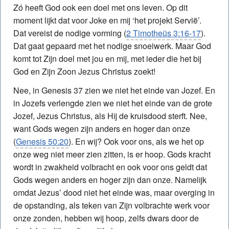
Zó heeft God ook een doel met ons leven. Op dit
moment lijkt dat voor Joke en mij ‘het projekt Servië’.
Dat vereist de nodige vorming (
2 Timotheüs 3:16-17
).
Dat gaat gepaard met het nodige snoeiwerk. Maar God
komt tot Zijn doel met jou en mij, met ieder die het bij
God en Zijn Zoon Jezus Christus zoekt!
Nee, in Genesis 37 zien we niet het einde van Jozef. En
in Jozefs verlengde zien we niet het einde van de grote
Jozef, Jezus Christus, als Hij de kruisdood sterft. Nee,
want Gods wegen zijn anders en hoger dan onze
(
Genesis 50:20
). En wij? Ook voor ons, als we het op
onze weg niet meer zien zitten, is er hoop. Gods kracht
wordt in zwakheid volbracht en ook voor ons geldt dat
Gods wegen anders en hoger zijn dan onze. Namelijk
omdat Jezus’ dood niet het einde was, maar overging in
de opstanding, als teken van Zijn volbrachte werk voor
onze zonden, hebben wij hoop, zelfs dwars door de