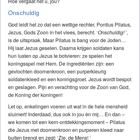
Hoe vergaat het u, jou?
Onschuldig
God leidt het zo dat een wettige rechter, Pontius Pilatus,
Jezus, Gods Zoon in het vlees, berecht. ‘
Onschuldig!
’,
is de uitspraak. Maar Pilatus is bang voor de Joden…
Hij laat Jezus geselen. Daarna krijgen soldaten kans
hun lusten op Jezus te botvieren: ze spelen het
koningsspel met Hem. De ingrediënten zijn: een
gevlochten doornenkroon, een purperkleurig
soldatenkleed en een koningsgroet. Jezus wordt bespot
en geslagen. Pijn en verachting voor de Zoon van God,
de Koning der koningen!
Let op, enkelingen voeren uit wat in de hele mensheid
sluimert! Inderdaad, dus ook in jou èn mij… En dan –
we komen tot een kern-ontdekkingsmoment – Pilatus
die Jezus met doornenkroon en purperen kleed naar
buiten brengt en zegt: ‘Zie, de Mens! ’