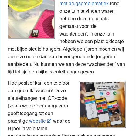
met drugsproblematiek
rond
onze tuin te vinden waren
hebben deze nu plaats
gemaakt voor ‘de
wachtenden’. In onze tuin
hebben we een plastic doosje
met bijbelsleutelhangers. Afgelopen jaren mochten wij
deze zo nu en dan aan bovengenoemde jongeren
aanbieden. Nu kunnen we aan deze ‘wachtenden’ van
tijd tot tijd een bijbelsleutelhanger geven.
Hoe positief kan een telefoon
dan gebruikt worden! Deze
sleutelhanger met QR-code
(zoals we eerder aangaven)
geeft toegang tot een
prachtige
website
waar de
Bijbel in vele talen,
getuigenissen en christelijke muziek op gevonden