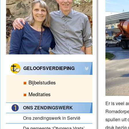
GELOOFSVERDIEPING
Bijbelstudies
Meditaties
Er is veel 
ONS ZENDINGSWERK
Romadorpen
Ons zendingswerk in Servië
spullen uit
druk bezig 
De gemeente ‘Otvorena Vrata’