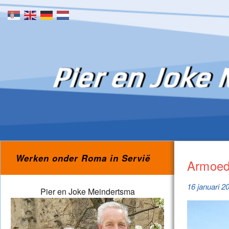
Skip to content
Werken onder Roma in Servië
Armoede
16 januari 2
Pier en Joke Meindertsma