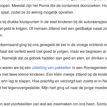
open. Meestal zijn het Roma die de containers doorzoeken. Hu
 sjaal, zodat ze zo weinig mogelijk opvallen.
 bij drukke kruispunten in de stad kinderen bij de autoraampje
t geld te krijgen. Of mensen zittend met een geldbakje naast z
n.
bermaand ging bij ons geregeld de bel in de vroege ochtend ro
haal dat verteld werd niet goed te volgen, maar we begrepen a
. Namelijk dat ze gebrek hadden aan geld en eten, en drinken v
k waren we bij een
uitdeling van pakketten
in een Romagemeensc
 met twee kleine kinderen. Een klein meisje zittend op de kin
t erin lag te slapen. Hoe prachtig en verzorgd kan zoiets er in N
t het tegenovergestelde. Mijn hart ging uit naar de jonge moede
n wat voorbeelden van wat we meemaken om ons heen. Soms z