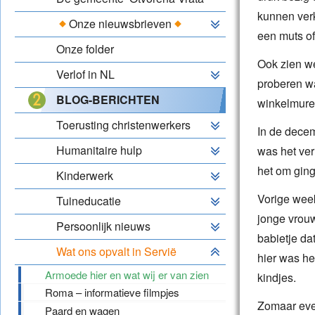
kunnen verk
Onze nieuwsbrieven
een muts of
Onze folder
Ook zien we
Verlof in NL
proberen wa
BLOG-BERICHTEN
winkelmure
Toerusting christenwerkers
In de decem
Humanitaire hulp
was het ver
het om ging
Kinderwerk
Vorige wee
Tuineducatie
jonge vrouw
Persoonlijk nieuws
babietje da
Wat ons opvalt in Servië
hier was he
Armoede hier en wat wij er van zien
kindjes.
Roma – informatieve filmpjes
Zomaar eve
Paard en wagen