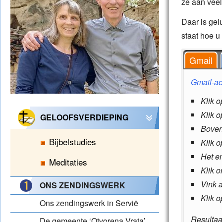
ze aan veel
Daar is gel
staat hoe u
Gmail
Gmail-ac
Klik 
Klik 
GELOOFSVERDIEPING
Boven
Bijbelstudies
Klik 
Het en
Meditaties
Klik o
Vink 
ONS ZENDINGSWERK
Klik 
Ons zendingswerk in Servië
Resultaa
De gemeente ‘Otvorena Vrata’