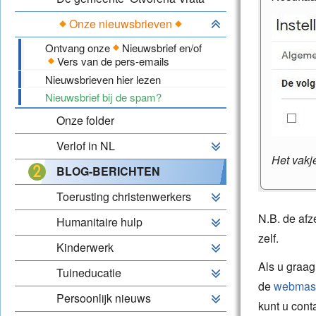
Onze nieuwsbrieven
Ontvang onze
Nieuwsbrief en/of
Vers van de pers-emails
Nieuwsbrieven hier lezen
Nieuwsbrief bij de spam?
Onze folder
Verlof in NL
Het vakje
BLOG-BERICHTEN
Outlook,
Toerusting christenwerkers
Outlook 
N.B. de afz
Humanitaire hulp
Klik 
Klik i
zelf.
Kies:
Kinderwerk
Klik o
Klik o
Als u graag
Klik i
Tuineducatie
Klik 
de
webmas
Klik i
Persoonlijk nieuws
Vul hi
kunt u con
Bij:
Ve