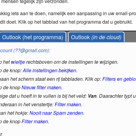
 mensen tegelijk zijn verzonden.
ukkig iets aan te doen, namelijk een aanpassing in uw email-p
 dit doet. Klik op het tabblad van het programma dat u gebruikt.
Outlook (het programma)
Outlook
(in de cloud)
count (
??@gmail.com
):
op het
wieltje
rechtsboven om de instellingen te wijzigen.
op de knop:
Alle instellingen bekijken
.
aan het scherm staat een rij tabbladen. Klik op:
Filters en gebl
op de knop
Nieuw filter maken
.
ige dat u hoeft in te vullen is bij het veld:
Van
. Daarachter typt u:
nderaan in het venstertje:
Filter maken
.
aan het hokje:
Nooit naar Spam zenden
.
op de knop
Filter maken
.
t: