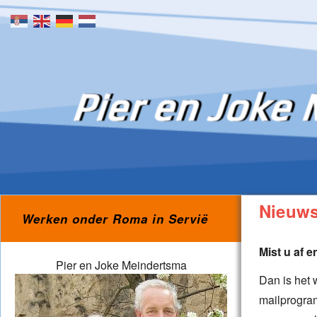
Skip to content
Nieuws
Werken onder Roma in Servië
Mist u af 
Pier en Joke Meindertsma
Dan is het 
mailprogram