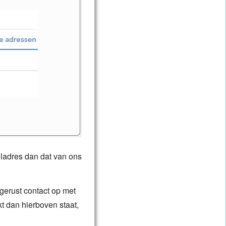
e)
iladres dan dat van ons
nste email
.
 wijzigen,
even
,
gerust contact op met
t dan hierboven staat,