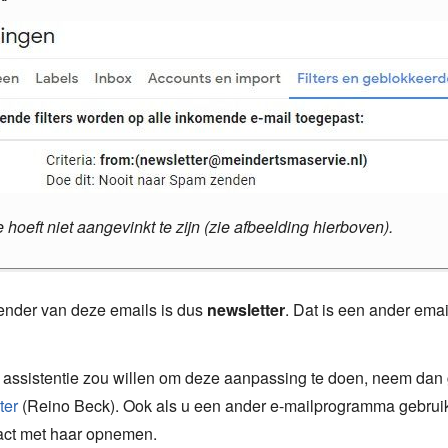
 hoeft niet aangevinkt te zijn (zie afbeelding hierboven).
 het programma dat u op uw eigen apparaat installeerde:
online
(
??@outlook.com
voor o.a. Outlook, Hotmail, MSN en Liv
ender van deze emails is dus
. Dat is een ander ema
met
rechter
muisknop op een willekeurig mailtje en kies:
Ongewe
n de blauwe balk op het
tandwieltje
om de instellingen te kunnen
Opties voor ongewenste e-mail…
nderaan het scherm op de link:
Alle Outlook-instellingen weerg
p tabblad:
Veilige afzenders
.
 assistentie zou willen om deze aanpassing te doen, neem dan 
n de linker kolom op:
Email
.
op knop:
Toevoegen
.
ter
(Reino Beck). Ook als u een ander e-mailprogramma gebruik
n de kolom daarnaast op:
Ongewenste e-mail
,
er het emailadres in van onze nieuwsbrief:
.
tact met haar opnemen.
ilige afzenders en domeinen
klikt u op:
Toevoegen
.