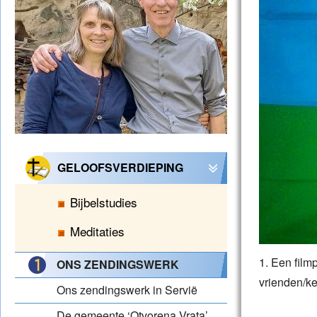
GELOOFSVERDIEPING
Bijbelstudies
Meditaties
1. Een film
ONS ZENDINGSWERK
vrienden/ke
Ons zendingswerk in Servië
De gemeente ‘Otvorena Vrata’