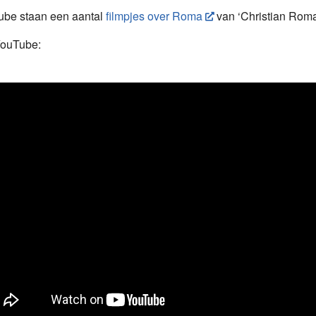
be staan een aantal
filmpjes over Roma
van ‘Christian Roma
ouTube: