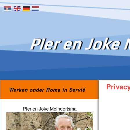
Skip to content
Privac
Werken onder Roma in Servië
Pier en Joke Meindertsma