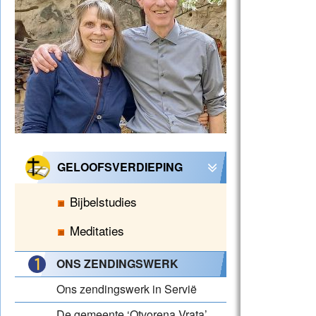
GELOOFSVERDIEPING
Bijbelstudies
Meditaties
ONS ZENDINGSWERK
Ons zendingswerk in Servië
De gemeente ‘Otvorena Vrata’