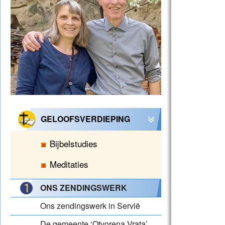
GELOOFSVERDIEPING
Bijbelstudies
Meditaties
ONS ZENDINGSWERK
Ons zendingswerk in Servië
De gemeente ‘Otvorena Vrata’