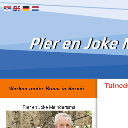
Skip to content
Tuined
Werken onder Roma in Servië
Pier en Joke Meindertsma