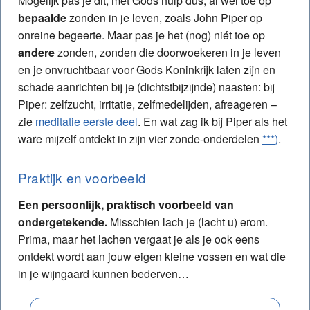
Mogelijk pas je dit, met Gods hulp dus, al wél toe op
bepaalde
zonden in je leven, zoals John Piper op
onreine begeerte. Maar pas je het (nog) niét toe op
andere
zonden, zonden die doorwoekeren in je leven
en je onvruchtbaar voor Gods Koninkrijk laten zijn en
schade aanrichten bij je (dichtstbijzijnde) naasten: bij
Piper: zelfzucht, irritatie, zelfmedelijden, afreageren –
zie
meditatie eerste deel
. En wat zag ik bij Piper als het
ware mijzelf ontdekt in zijn vier zonde-onderdelen
***
)
.
Praktijk en voorbeeld
Een persoonlijk, praktisch voorbeeld van
ondergetekende.
Misschien lach je (lacht u) erom.
Prima, maar het lachen vergaat je als je ook eens
ontdekt wordt aan jouw eigen kleine vossen en wat die
in je wijngaard kunnen bederven…