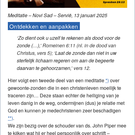
Meditatie – Novi Sad – Servië, 13 januari 2025
Ontdekken en aanpakken
‘Zo dient ook u uzelf te rekenen als dood voor de
zonde (…),’
Romeinen 6:11 (nl. in de dood van
Christus, vers 5);
‘Laat de zonde dan niet in uw
sterfelijk lichaam regeren om aan de begeerte
daarvan te gehoorzamen,’
vers 12
.
Hier volgt een tweede deel van een meditatie
*)
over
gewoonte-zonden die in een christenleven moeilijk te
traceren zijn… Deze staan echter de heiliging van je
leven danig in de weg, ondermijnen (dus) je relatie met
God en kunnen je medechristenen zeer beschadigen
**)
.
We zijn bezig over de schouder van ds. John Piper mee
te kijken wat hij er heel persoonlijk over schrijft –