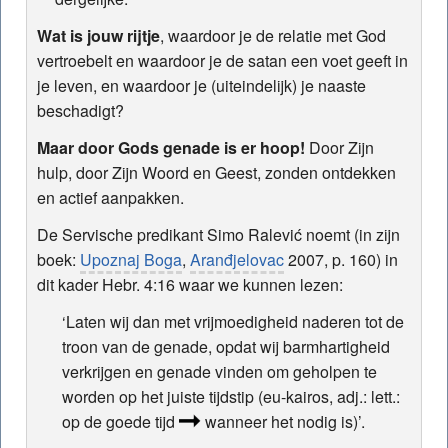
Wat is jouw rijtje
, waardoor je de relatie met God
vertroebelt en waardoor je de satan een voet geeft in
je leven, en waardoor je (uiteindelijk) je naaste
beschadigt?
Maar door Gods genade is er hoop!
Door Zijn
hulp, door Zijn Woord en Geest, zonden ontdekken
en actief aanpakken.
De Servische predikant Simo Ralević noemt (in zijn
boek:
Upoznaj Boga
,
Aranđjelovac
2007, p. 160) in
dit kader Hebr. 4:16 waar we kunnen lezen:
‘Laten wij dan met vrijmoedigheid naderen tot de
troon van de genade, opdat wij barmhartigheid
verkrijgen en genade vinden om geholpen te
worden op het juiste tijdstip (eu-kairos, adj.: lett.:
op de goede tijd
wanneer het nodig is)’.