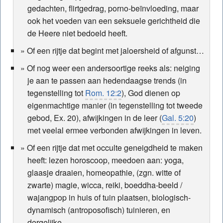
gedachten, flirtgedrag, porno-beïnvloeding, maar
ook het voeden van een seksuele gerichtheid die
de Heere niet bedoeld heeft.
Of een rijtje dat begint met jaloersheid of afgunst…
Of nog weer een andersoortige reeks als: neiging
je aan te passen aan hedendaagse trends (in
tegenstelling tot
Rom. 12:2
), God dienen op
eigenmachtige manier (in tegenstelling tot tweede
gebod, Ex. 20), afwijkingen in de leer (
Gal. 5:20
)
met veelal ermee verbonden afwijkingen in leven.
Of een rijtje dat met occulte geneigdheid te maken
heeft: lezen horoscoop, meedoen aan: yoga,
glaasje draaien, homeopathie, (zgn. witte of
zwarte) magie, wicca, reiki, boeddha-beeld /
wajangpop in huis of tuin plaatsen, biologisch-
dynamisch (antroposofisch) tuinieren, en
dergelijke.