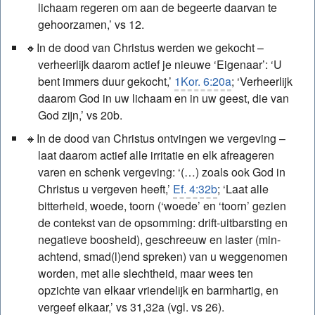
lichaam regeren om aan de begeerte daarvan te
gehoorzamen,’ vs 12.
In de dood van Christus werden we gekocht –
verheerlijk daarom actief je nieuwe ‘Eigenaar’: ‘U
bent immers duur gekocht,’
1Kor. 6:20a
; ‘Verheerlijk
daarom God in uw lichaam en in uw geest, die van
God zijn,’ vs 20b.
In de dood van Christus ontvingen we vergeving –
laat daarom actief alle irritatie en elk afreageren
varen en schenk vergeving: ‘(…) zoals ook God in
Christus u vergeven heeft,’
Ef. 4:32b
; ‘Laat alle
bitterheid, woede, toorn (‘woede’ en ‘toorn’ gezien
de contekst van de opsomming: drift-uitbarsting en
negatieve boosheid), geschreeuw en laster (min-
achtend, smad(l)end spreken) van u weggenomen
worden, met alle slechtheid, maar wees ten
opzichte van elkaar vriendelijk en barmhartig, en
vergeef elkaar,’ vs 31,32a (vgl. vs 26).