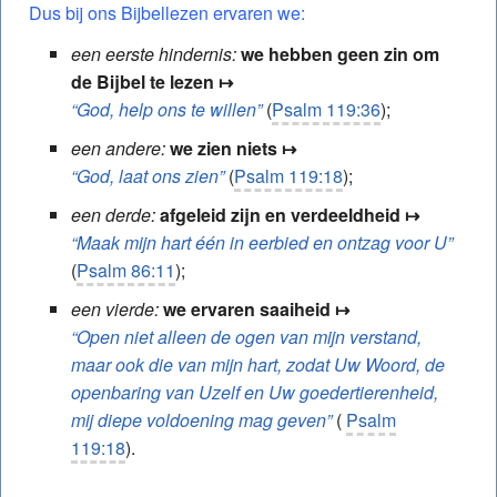
Dus bij ons Bijbellezen ervaren we:
een eerste hindernis:
we hebben geen zin om
de Bijbel te lezen
↦
“God, help ons te willen”
(
Psalm 119:36
);
een andere:
we zien niets
↦
“God, laat ons zien”
(
Psalm 119:18
);
een derde:
afgeleid zijn en verdeeldheid
↦
“Maak mijn hart één in eerbied en ontzag voor U”
(
Psalm 86:11
);
een vierde:
we ervaren saaiheid
↦
“Open niet alleen de ogen van mijn verstand,
maar ook die van mijn hart, zodat Uw Woord, de
openbaring van Uzelf en Uw goedertierenheid,
mij diepe voldoening mag geven”
(
Psalm
119:18
).