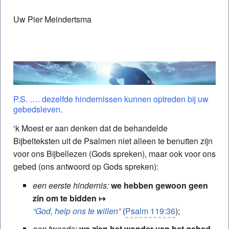
Uw Pier Meindertsma
P.S. …. dezelfde hindernissen kunnen optreden bij uw
gebedsleven.
‘k Moest er aan denken dat de behandelde
Bijbelteksten uit de Psalmen niet alleen te benutten zijn
voor ons Bijbellezen (Gods spreken), maar ook voor ons
gebed (ons antwoord op Gods spreken):
een eerste hindernis:
we hebben gewoon geen
zin om te bidden
↦
“God, help ons te willen”
(
Psalm 119:36
);
een tweede:
we zien het wonder van het gebed