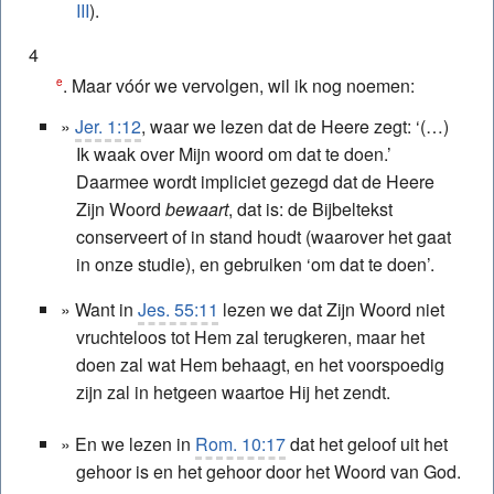
III
).
4
. Maar vóór we vervolgen, wil ik nog noemen:
e
Jer. 1:12
, waar we lezen dat de Heere zegt: ‘(…)
Ik waak over Mijn woord om dat te doen.’
Daarmee wordt impliciet gezegd dat de Heere
Zijn Woord
bewaart
, dat is: de Bijbeltekst
conserveert of in stand houdt (waarover het gaat
in onze studie), en gebruiken ‘om dat te doen’.
Want in
Jes. 55:11
lezen we dat Zijn Woord niet
vruchteloos tot Hem zal terugkeren, maar het
doen zal wat Hem behaagt, en het voorspoedig
zijn zal in hetgeen waartoe Hij het zendt.
En we lezen in
Rom. 10:17
dat het geloof uit het
gehoor is en het gehoor door het Woord van God.