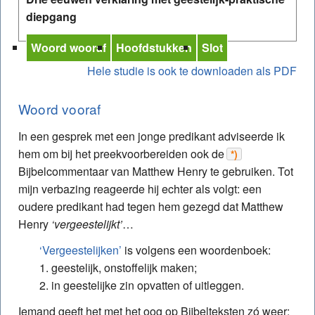
diepgang
Woord wooraf
Hoofdstukken
Slot
Hele studie is ook te downloaden als PDF
Woord vooraf
In een gesprek met een jonge predikant adviseerde ik
hem om bij het preekvoorbereiden ook de
*)
Bijbelcommentaar van Matthew Henry te gebruiken. Tot
mijn verbazing reageerde hij echter als volgt: een
oudere predikant had tegen hem gezegd dat Matthew
Henry
‘vergeestelijkt’
…
‘Vergeestelijken’
is volgens een woordenboek:
1. geestelijk, onstoffelijk maken;
2. in geestelijke zin opvatten of uitleggen.
Iemand geeft het met het oog op Bijbelteksten zó weer: