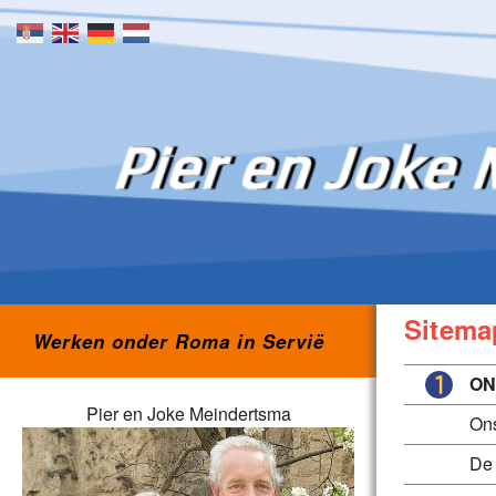
Skip to content
Sitema
Werken onder Roma in Servië
ON
Pier en Joke Meindertsma
Ons
De 