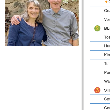
Onz
Ver
BL
Toe
Hum
Ki
Tui
Per
Wat
ST
St
Con