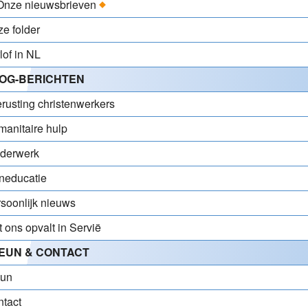
Onze nieuwsbrieven
e folder
lof in NL
OG-BERICHTEN
rusting christenwerkers
anitaire hulp
nderwerk
neducatie
soonlijk nieuws
 ons opvalt in Servië
EUN & CONTACT
eun
tact